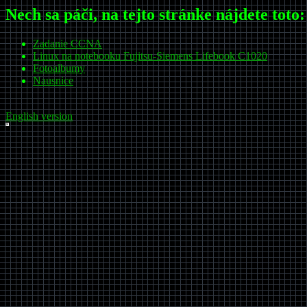
Nech sa páči, na tejto stránke nájdete toto:
Zadanie CCNA
Linux na notebooku Fujitsu-Siemens Lifebook C1020
Fotoalbumy
Nausnice
English version